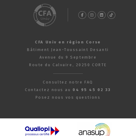
CFA Univ en région Corse
Bâtiment Jean-Toussaint Desanti
Avenue du 9 Septembre
Route du Calvaire, 20250 CORTE
Consultez notre FAQ
Contactez nous au
04 95 45 02 33
Posez nous vos questions