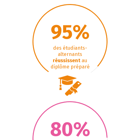
95
%
des étudiants-
alternants
réussissent
au
diplôme préparé
80
%