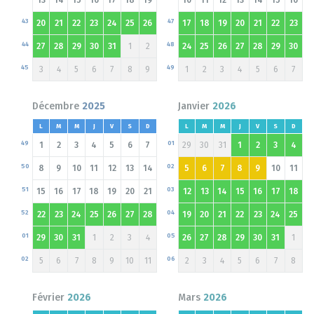
43
47
20
21
22
23
24
25
26
17
18
19
20
21
22
23
44
48
27
28
29
30
31
1
2
24
25
26
27
28
29
30
45
49
3
4
5
6
7
8
9
1
2
3
4
5
6
7
Décembre
2025
Janvier
2026
L
M
M
J
V
S
D
L
M
M
J
V
S
D
49
01
1
2
3
4
5
6
7
29
30
31
1
2
3
4
50
02
8
9
10
11
12
13
14
5
6
7
8
9
10
11
51
03
15
16
17
18
19
20
21
12
13
14
15
16
17
18
52
04
22
23
24
25
26
27
28
19
20
21
22
23
24
25
01
05
29
30
31
1
2
3
4
26
27
28
29
30
31
1
02
06
5
6
7
8
9
10
11
2
3
4
5
6
7
8
Février
2026
Mars
2026