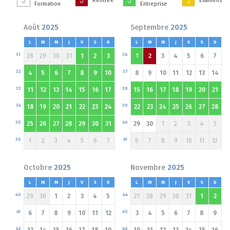
Rentrée
Examens
Formation
Entreprise
Août
2025
Septembre
2025
L
M
M
J
V
S
D
L
M
M
J
V
S
D
31
36
28
29
30
31
1
2
3
1
2
3
4
5
6
7
32
37
4
5
6
7
8
9
10
8
9
10
11
12
13
14
33
38
11
12
13
14
15
16
17
15
16
17
18
19
20
21
34
39
18
19
20
21
22
23
24
22
23
24
25
26
27
28
35
40
25
26
27
28
29
30
31
29
30
1
2
3
4
5
36
41
1
2
3
4
5
6
7
6
7
8
9
10
11
12
Octobre
2025
Novembre
2025
L
M
M
J
V
S
D
L
M
M
J
V
S
D
40
44
29
30
1
2
3
4
5
27
28
29
30
31
1
2
41
45
6
7
8
9
10
11
12
3
4
5
6
7
8
9
42
46
13
14
15
16
17
18
19
10
11
12
13
14
15
16