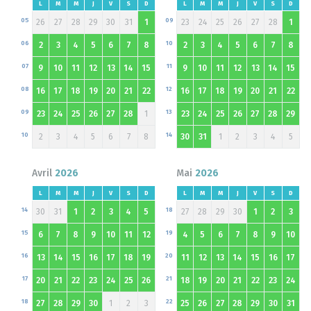
L
M
M
J
V
S
D
L
M
M
J
V
S
D
05
09
26
27
28
29
30
31
1
23
24
25
26
27
28
1
06
10
2
3
4
5
6
7
8
2
3
4
5
6
7
8
07
11
9
10
11
12
13
14
15
9
10
11
12
13
14
15
08
12
16
17
18
19
20
21
22
16
17
18
19
20
21
22
09
13
23
24
25
26
27
28
1
23
24
25
26
27
28
29
10
14
2
3
4
5
6
7
8
30
31
1
2
3
4
5
Avril
2026
Mai
2026
L
M
M
J
V
S
D
L
M
M
J
V
S
D
14
18
30
31
1
2
3
4
5
27
28
29
30
1
2
3
15
19
6
7
8
9
10
11
12
4
5
6
7
8
9
10
16
20
13
14
15
16
17
18
19
11
12
13
14
15
16
17
17
21
20
21
22
23
24
25
26
18
19
20
21
22
23
24
18
22
27
28
29
30
1
2
3
25
26
27
28
29
30
31