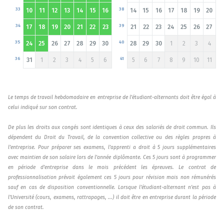
33
38
10
11
12
13
14
15
16
14
15
16
17
18
19
20
34
39
17
18
19
20
21
22
23
21
22
23
24
25
26
27
35
40
24
25
26
27
28
29
30
28
29
30
1
2
3
4
36
41
31
1
2
3
4
5
6
5
6
7
8
9
10
11
Le temps de travail hebdomadaire en entreprise de l'étudiant-alternants doit être égal à
celui indiqué sur son contrat.
De plus les droits aux congés sont identiques à ceux des salariés de droit commun. Ils
dépendent du Droit du Travail, de la convention collective ou des règles propres à
l’entreprise. Pour préparer ses examens, l’apprenti a droit à 5 jours supplémentaires
avec maintien de son salaire lors de l'année diplômante. Ces 5 jours sont à programmer
en période d’entreprise dans le mois précédent les épreuves. Le contrat de
professionnalisation prévoit également ces 5 jours pour révision mais non rémunérés
sauf en cas de disposition conventionnelle. Lorsque l’étudiant-alternant n’est pas à
l'Université (cours, examens, rattrapages, ...) il doit être en entreprise durant la période
de son contrat.