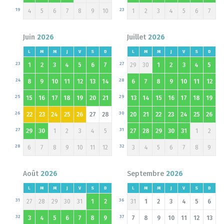
19
23
4
5
6
7
8
9
10
1
2
3
4
5
6
7
Juin
2026
Juillet
2026
L
M
M
J
V
S
D
L
M
M
J
V
S
D
23
27
1
2
3
4
5
6
7
29
30
1
2
3
4
5
24
28
8
9
10
11
12
13
14
6
7
8
9
10
11
12
25
29
15
16
17
18
19
20
21
13
14
15
16
17
18
19
26
30
22
23
24
25
26
27
28
20
21
22
23
24
25
26
27
31
29
30
1
2
3
4
5
27
28
29
30
31
1
2
28
32
6
7
8
9
10
11
12
3
4
5
6
7
8
9
Août
2026
Septembre
2026
L
M
M
J
V
S
D
L
M
M
J
V
S
D
31
36
27
28
29
30
31
1
2
31
1
2
3
4
5
6
32
37
3
4
5
6
7
8
9
7
8
9
10
11
12
13