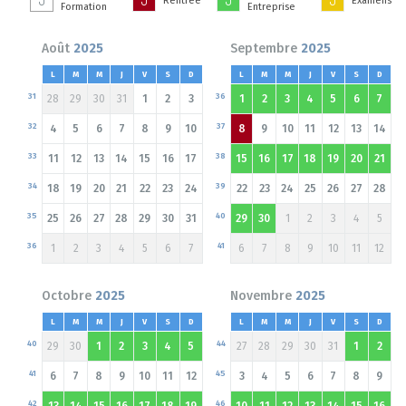
Rentrée
Examens
Formation
Entreprise
Août
2025
Septembre
2025
L
M
M
J
V
S
D
L
M
M
J
V
S
D
31
36
28
29
30
31
1
2
3
1
2
3
4
5
6
7
32
37
4
5
6
7
8
9
10
8
9
10
11
12
13
14
33
38
11
12
13
14
15
16
17
15
16
17
18
19
20
21
34
39
18
19
20
21
22
23
24
22
23
24
25
26
27
28
35
40
25
26
27
28
29
30
31
29
30
1
2
3
4
5
36
41
1
2
3
4
5
6
7
6
7
8
9
10
11
12
Octobre
2025
Novembre
2025
L
M
M
J
V
S
D
L
M
M
J
V
S
D
40
44
29
30
1
2
3
4
5
27
28
29
30
31
1
2
41
45
6
7
8
9
10
11
12
3
4
5
6
7
8
9
42
46
13
14
15
16
17
18
19
10
11
12
13
14
15
16