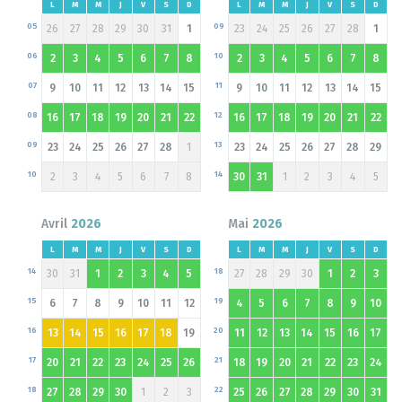
L
M
M
J
V
S
D
L
M
M
J
V
S
D
05
09
26
27
28
29
30
31
1
23
24
25
26
27
28
1
06
10
2
3
4
5
6
7
8
2
3
4
5
6
7
8
07
11
9
10
11
12
13
14
15
9
10
11
12
13
14
15
08
12
16
17
18
19
20
21
22
16
17
18
19
20
21
22
09
13
23
24
25
26
27
28
1
23
24
25
26
27
28
29
10
14
2
3
4
5
6
7
8
30
31
1
2
3
4
5
Avril
2026
Mai
2026
L
M
M
J
V
S
D
L
M
M
J
V
S
D
14
18
30
31
1
2
3
4
5
27
28
29
30
1
2
3
15
19
6
7
8
9
10
11
12
4
5
6
7
8
9
10
16
20
13
14
15
16
17
18
19
11
12
13
14
15
16
17
17
21
20
21
22
23
24
25
26
18
19
20
21
22
23
24
18
22
27
28
29
30
1
2
3
25
26
27
28
29
30
31