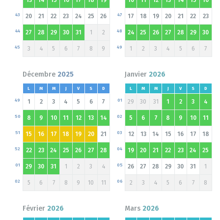
43
47
20
21
22
23
24
25
26
17
18
19
20
21
22
23
44
48
27
28
29
30
31
1
2
24
25
26
27
28
29
30
45
49
3
4
5
6
7
8
9
1
2
3
4
5
6
7
Décembre
2025
Janvier
2026
L
M
M
J
V
S
D
L
M
M
J
V
S
D
49
01
1
2
3
4
5
6
7
29
30
31
1
2
3
4
50
02
8
9
10
11
12
13
14
5
6
7
8
9
10
11
51
03
15
16
17
18
19
20
21
12
13
14
15
16
17
18
52
04
22
23
24
25
26
27
28
19
20
21
22
23
24
25
01
05
29
30
31
1
2
3
4
26
27
28
29
30
31
1
02
06
5
6
7
8
9
10
11
2
3
4
5
6
7
8
Février
2026
Mars
2026