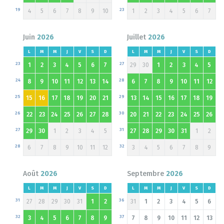
19
23
4
5
6
7
8
9
10
1
2
3
4
5
6
7
Juin
2026
Juillet
2026
L
M
M
J
V
S
D
L
M
M
J
V
S
D
23
27
1
2
3
4
5
6
7
29
30
1
2
3
4
5
24
28
8
9
10
11
12
13
14
6
7
8
9
10
11
12
25
29
15
16
17
18
19
20
21
13
14
15
16
17
18
19
26
30
22
23
24
25
26
27
28
20
21
22
23
24
25
26
27
31
29
30
1
2
3
4
5
27
28
29
30
31
1
2
28
32
6
7
8
9
10
11
12
3
4
5
6
7
8
9
Août
2026
Septembre
2026
L
M
M
J
V
S
D
L
M
M
J
V
S
D
31
36
27
28
29
30
31
1
2
31
1
2
3
4
5
6
32
37
3
4
5
6
7
8
9
7
8
9
10
11
12
13