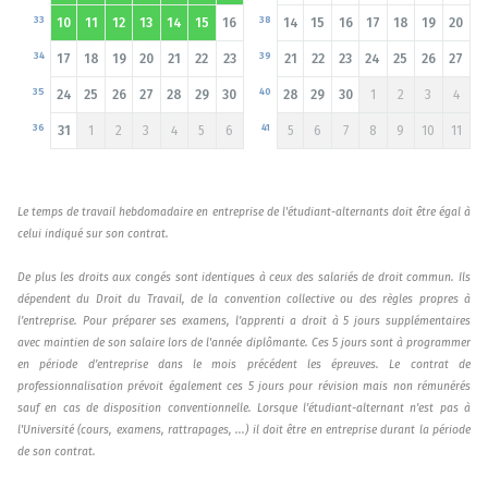
33
38
10
11
12
13
14
15
16
14
15
16
17
18
19
20
34
39
17
18
19
20
21
22
23
21
22
23
24
25
26
27
35
40
24
25
26
27
28
29
30
28
29
30
1
2
3
4
36
41
31
1
2
3
4
5
6
5
6
7
8
9
10
11
Le temps de travail hebdomadaire en entreprise de l'étudiant-alternants doit être égal à
celui indiqué sur son contrat.
De plus les droits aux congés sont identiques à ceux des salariés de droit commun. Ils
dépendent du Droit du Travail, de la convention collective ou des règles propres à
l’entreprise. Pour préparer ses examens, l’apprenti a droit à 5 jours supplémentaires
avec maintien de son salaire lors de l'année diplômante. Ces 5 jours sont à programmer
en période d’entreprise dans le mois précédent les épreuves. Le contrat de
professionnalisation prévoit également ces 5 jours pour révision mais non rémunérés
sauf en cas de disposition conventionnelle. Lorsque l’étudiant-alternant n’est pas à
l'Université (cours, examens, rattrapages, ...) il doit être en entreprise durant la période
de son contrat.