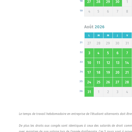
18
27
28
29
30
1
19
4
5
6
7
8
Août
2026
L
M
M
J
V
31
27
28
29
30
31
32
3
4
5
6
7
33
10
11
12
13
14
34
17
18
19
20
21
35
24
25
26
27
28
36
31
1
2
3
4
Le temps de travail hebdomadaire en entreprise de l'étudiant-alternants doit être 
De plus les droits aux congés sont identiques à ceux des salariés de droit commu
avec maintien de son salaire lors de l'année diplômante. Ces 5 jours sont à pro