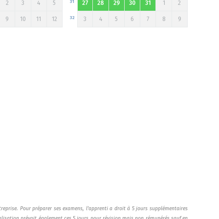
31
2
3
4
5
27
28
29
30
31
1
2
32
9
10
11
12
3
4
5
6
7
8
9
treprise. Pour préparer ses examens, l’apprenti a droit à 5 jours supplémentaires
alisation prévoit également ces 5 jours pour révision mais non rémunérés sauf en