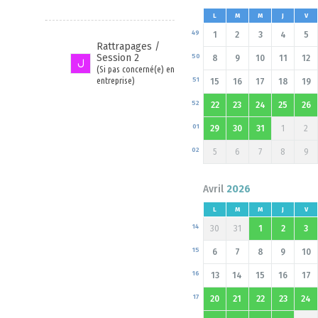
L
M
M
J
V
49
1
2
3
4
5
Rattrapages /
Session 2
50
8
9
10
11
12
(Si pas concerné(e) en
entreprise)
51
15
16
17
18
19
52
22
23
24
25
26
01
29
30
31
1
2
02
5
6
7
8
9
Avril
2026
L
M
M
J
V
14
30
31
1
2
3
15
6
7
8
9
10
16
13
14
15
16
17
17
20
21
22
23
24