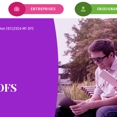
ENTREPRISES
ENSEIGNA
Le tutorat pédagogique
Établir un contrat d’apprentissage
L’émargement en ligne
nance 2025/2026 M1 DFS
Mes outils en ligne
ntissage
Déposez une offre d’apprentissage
prentissage
Le contrat d’apprentissage
Mes outils en ligne
DFS