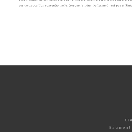
cas de disposition conventionnelle. Lorsque l’étudiant-alternant n’est pas à l'Univ
CF
Bâtiment