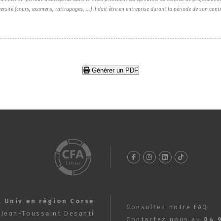
ersité (cours, examens, rattrapages, ...) il doit être en entreprise durant la période de son cont
Générer un PDF
A Univ en région Corse
Consultez notre FAQ
 Jean-Toussaint Desanti
Contactez nous au
04 