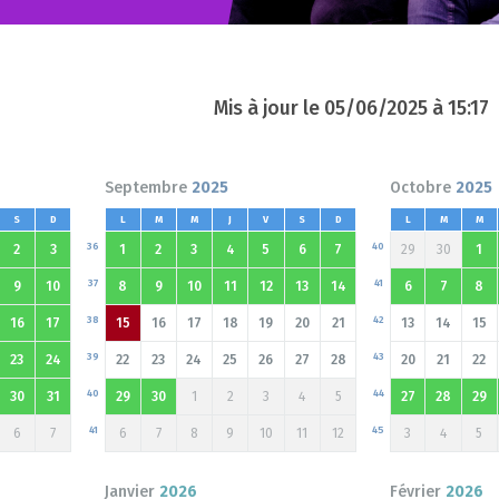
Mis à jour le
05/06/2025 à 15:17
Septembre
2025
Octobre
2025
S
D
L
M
M
J
V
S
D
L
M
M
36
40
2
3
1
2
3
4
5
6
7
29
30
1
37
41
9
10
8
9
10
11
12
13
14
6
7
8
38
42
16
17
15
16
17
18
19
20
21
13
14
15
39
43
23
24
22
23
24
25
26
27
28
20
21
22
40
44
30
31
29
30
1
2
3
4
5
27
28
29
41
45
6
7
6
7
8
9
10
11
12
3
4
5
Janvier
2026
Février
2026