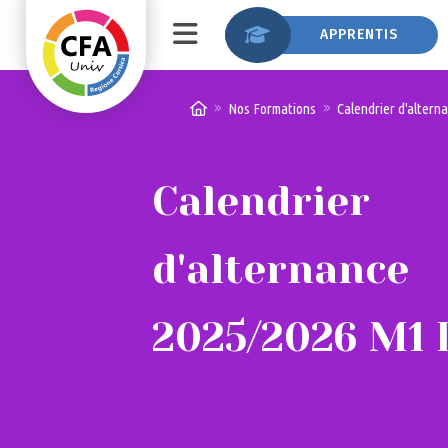
APPRENTIS
S’inscrire en apprentissage
Le CFA Univ
Nos formations
Nos Formations
Calendrier d'alter
Consulter les offres d’appre
Notre actualité
Données personnelles
Recherche d’un contrat en ap
FAQ
Calendrier
Le contrat d’apprentissage
Assiduité au CFA
d'alternance
Aides financières aux apprentis
Mes outils en ligne
2025/2026 M1 