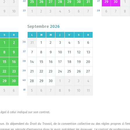
22
27
2
3
25
26
27
28
29
30
31
29
30
1
23
28
9
10
1
2
3
4
5
6
7
6
7
8
Septembre
2026
S
D
L
M
M
J
V
S
D
36
1
2
31
1
2
3
4
5
6
37
8
9
7
8
9
10
11
12
13
38
15
16
14
15
16
17
18
19
20
39
22
23
21
22
23
24
25
26
27
40
29
30
28
29
30
1
2
3
4
41
5
6
5
6
7
8
9
10
11
égal à celui indiqué sur son contrat.
n. Ils dépendent du Droit du Travail, de la convention collective ou des règles propres à l’en
grammer en période d’entreprise dans le mois précédent les épreuves. Le contrat de professionn