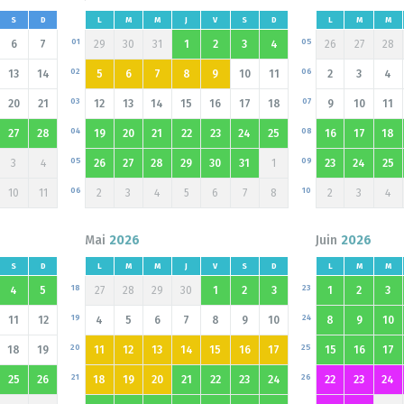
S
D
L
M
M
J
V
S
D
L
M
M
01
05
6
7
29
30
31
1
2
3
4
26
27
28
02
06
13
14
5
6
7
8
9
10
11
2
3
4
03
07
20
21
12
13
14
15
16
17
18
9
10
11
04
08
27
28
19
20
21
22
23
24
25
16
17
18
05
09
3
4
26
27
28
29
30
31
1
23
24
25
06
10
10
11
2
3
4
5
6
7
8
2
3
4
Mai
2026
Juin
2026
S
D
L
M
M
J
V
S
D
L
M
M
18
23
4
5
27
28
29
30
1
2
3
1
2
3
19
24
11
12
4
5
6
7
8
9
10
8
9
10
20
25
18
19
11
12
13
14
15
16
17
15
16
17
21
26
25
26
18
19
20
21
22
23
24
22
23
24