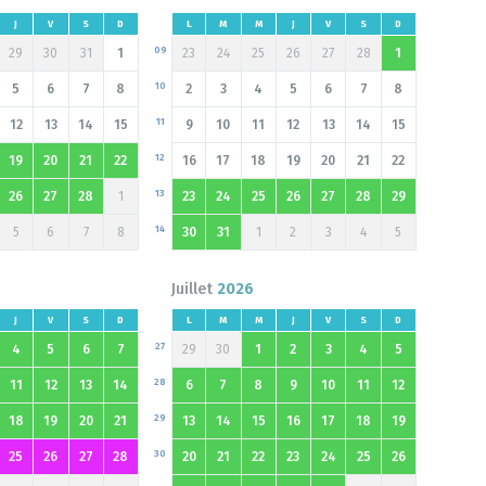
J
V
S
D
L
M
M
J
V
S
D
09
29
30
31
1
23
24
25
26
27
28
1
10
5
6
7
8
2
3
4
5
6
7
8
11
12
13
14
15
9
10
11
12
13
14
15
12
19
20
21
22
16
17
18
19
20
21
22
13
26
27
28
1
23
24
25
26
27
28
29
14
5
6
7
8
30
31
1
2
3
4
5
Juillet
2026
J
V
S
D
L
M
M
J
V
S
D
27
4
5
6
7
29
30
1
2
3
4
5
28
11
12
13
14
6
7
8
9
10
11
12
29
18
19
20
21
13
14
15
16
17
18
19
30
25
26
27
28
20
21
22
23
24
25
26