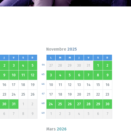
Novembre
2025
J
V
S
D
L
M
M
J
V
S
D
44
2
3
4
5
27
28
29
30
31
1
2
45
9
10
11
12
3
4
5
6
7
8
9
46
16
17
18
19
10
11
12
13
14
15
16
47
23
24
25
26
17
18
19
20
21
22
23
48
30
31
1
2
24
25
26
27
28
29
30
49
6
7
8
9
1
2
3
4
5
6
7
Mars
2026