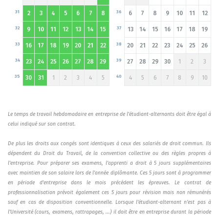
31
36
2
3
4
5
6
7
8
6
7
8
9
10
11
12
32
37
9
10
11
12
13
14
15
13
14
15
16
17
18
19
33
38
16
17
18
19
20
21
22
20
21
22
23
24
25
26
34
39
23
24
25
26
27
28
29
27
28
29
30
1
2
3
35
40
30
31
1
2
3
4
5
4
5
6
7
8
9
10
Le temps de travail hebdomadaire en entreprise de l'étudiant-alternants doit être égal à
celui indiqué sur son contrat.
De plus les droits aux congés sont identiques à ceux des salariés de droit commun. Ils
dépendent du Droit du Travail, de la convention collective ou des règles propres à
l’entreprise. Pour préparer ses examens, l’apprenti a droit à 5 jours supplémentaires
avec maintien de son salaire lors de l'année diplômante. Ces 5 jours sont à programmer
en période d’entreprise dans le mois précédent les épreuves. Le contrat de
professionnalisation prévoit également ces 5 jours pour révision mais non rémunérés
sauf en cas de disposition conventionnelle. Lorsque l’étudiant-alternant n’est pas à
l'Université (cours, examens, rattrapages, ...) il doit être en entreprise durant la période