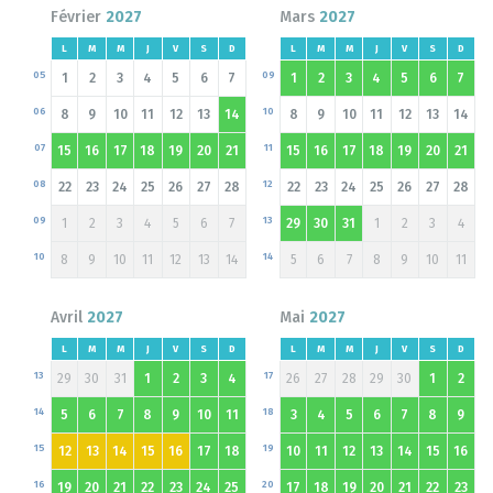
Février
2027
Mars
2027
L
M
M
J
V
S
D
L
M
M
J
V
S
D
05
09
1
2
3
4
5
6
7
1
2
3
4
5
6
7
06
10
8
9
10
11
12
13
14
8
9
10
11
12
13
14
07
11
15
16
17
18
19
20
21
15
16
17
18
19
20
21
08
12
22
23
24
25
26
27
28
22
23
24
25
26
27
28
09
13
1
2
3
4
5
6
7
29
30
31
1
2
3
4
10
14
8
9
10
11
12
13
14
5
6
7
8
9
10
11
Avril
2027
Mai
2027
L
M
M
J
V
S
D
L
M
M
J
V
S
D
13
17
29
30
31
1
2
3
4
26
27
28
29
30
1
2
14
18
5
6
7
8
9
10
11
3
4
5
6
7
8
9
15
19
12
13
14
15
16
17
18
10
11
12
13
14
15
16
16
20
19
20
21
22
23
24
25
17
18
19
20
21
22
23