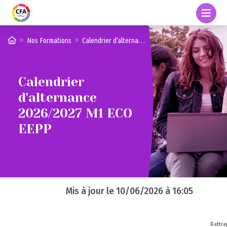
Nos Formations
Calendrier d'alternance 2026/2027 M1 ECO EEPP
Calendrier
d'alternance
2026/2027 M1 ECO
EEPP
Mis à jour le
10/06/2026 à 16:05
Rattr