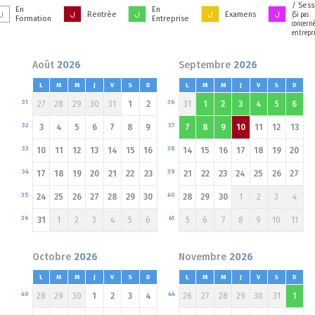
/ Sess
En
En
Rentrée
Examens
(Si pas
Formation
Entreprise
concerné
entrepri
Août
2026
Septembre
2026
L
M
M
J
V
S
D
L
M
M
J
V
S
D
31
36
27
28
29
30
31
1
2
31
1
2
3
4
5
6
32
37
3
4
5
6
7
8
9
7
8
9
10
11
12
13
33
38
10
11
12
13
14
15
16
14
15
16
17
18
19
20
34
39
17
18
19
20
21
22
23
21
22
23
24
25
26
27
35
40
24
25
26
27
28
29
30
28
29
30
1
2
3
4
36
41
31
1
2
3
4
5
6
5
6
7
8
9
10
11
Octobre
2026
Novembre
2026
L
M
M
J
V
S
D
L
M
M
J
V
S
D
40
44
28
29
30
1
2
3
4
26
27
28
29
30
31
1