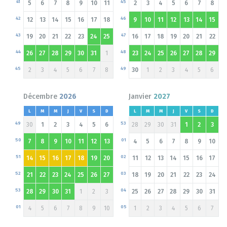
41
45
5
6
7
8
9
10
11
2
3
4
5
6
7
8
42
46
12
13
14
15
16
17
18
9
10
11
12
13
14
15
43
47
19
20
21
22
23
24
25
16
17
18
19
20
21
22
44
48
26
27
28
29
30
31
1
23
24
25
26
27
28
29
45
49
2
3
4
5
6
7
8
30
1
2
3
4
5
6
Décembre
2026
Janvier
2027
L
M
M
J
V
S
D
L
M
M
J
V
S
D
49
53
30
1
2
3
4
5
6
28
29
30
31
1
2
3
50
01
7
8
9
10
11
12
13
4
5
6
7
8
9
10
51
02
14
15
16
17
18
19
20
11
12
13
14
15
16
17
52
03
21
22
23
24
25
26
27
18
19
20
21
22
23
24
53
04
28
29
30
31
1
2
3
25
26
27
28
29
30
31
01
05
4
5
6
7
8
9
10
1
2
3
4
5
6
7