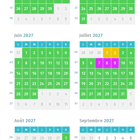
17
21
26
27
28
29
30
1
2
24
25
26
27
28
29
30
18
22
3
4
5
6
7
8
9
31
1
2
3
4
5
6
Juin
2027
Juillet
2027
L
M
M
J
V
S
D
L
M
M
J
V
S
D
22
26
31
1
2
3
4
5
6
28
29
30
1
2
3
4
23
27
7
8
9
10
11
12
13
5
6
7
8
9
10
11
24
28
14
15
16
17
18
19
20
12
13
14
15
16
17
18
25
29
21
22
23
24
25
26
27
19
20
21
22
23
24
25
26
30
28
29
30
1
2
3
4
26
27
28
29
30
31
1
27
31
5
6
7
8
9
10
11
2
3
4
5
6
7
8
Août
2027
Septembre
2027
L
M
M
J
V
S
D
L
M
M
J
V
S
D
30
35
26
27
28
29
30
31
1
30
31
1
2
3
4
5