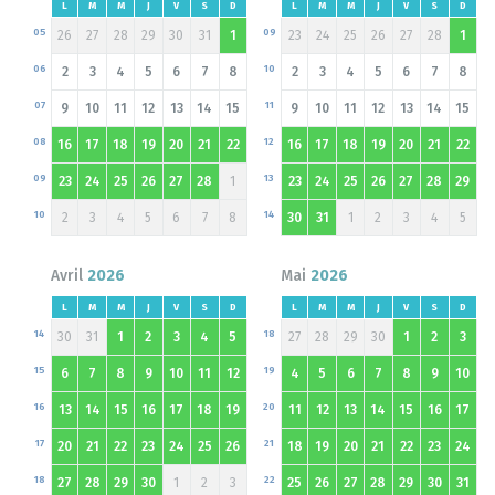
L
M
M
J
V
S
D
L
M
M
J
V
S
D
05
09
26
27
28
29
30
31
1
23
24
25
26
27
28
1
06
10
2
3
4
5
6
7
8
2
3
4
5
6
7
8
07
11
9
10
11
12
13
14
15
9
10
11
12
13
14
15
08
12
16
17
18
19
20
21
22
16
17
18
19
20
21
22
09
13
23
24
25
26
27
28
1
23
24
25
26
27
28
29
10
14
2
3
4
5
6
7
8
30
31
1
2
3
4
5
Avril
2026
Mai
2026
L
M
M
J
V
S
D
L
M
M
J
V
S
D
14
18
30
31
1
2
3
4
5
27
28
29
30
1
2
3
15
19
6
7
8
9
10
11
12
4
5
6
7
8
9
10
16
20
13
14
15
16
17
18
19
11
12
13
14
15
16
17
17
21
20
21
22
23
24
25
26
18
19
20
21
22
23
24
18
22
27
28
29
30
1
2
3
25
26
27
28
29
30
31