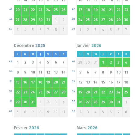
43
47
20
21
22
23
24
25
26
17
18
19
20
21
22
23
44
48
27
28
29
30
31
1
2
24
25
26
27
28
29
30
45
49
3
4
5
6
7
8
9
1
2
3
4
5
6
7
Décembre
2025
Janvier
2026
L
M
M
J
V
S
D
L
M
M
J
V
S
D
49
01
1
2
3
4
5
6
7
29
30
31
1
2
3
4
50
02
8
9
10
11
12
13
14
5
6
7
8
9
10
11
51
03
15
16
17
18
19
20
21
12
13
14
15
16
17
18
52
04
22
23
24
25
26
27
28
19
20
21
22
23
24
25
01
05
29
30
31
1
2
3
4
26
27
28
29
30
31
1
02
06
5
6
7
8
9
10
11
2
3
4
5
6
7
8
Février
2026
Mars
2026