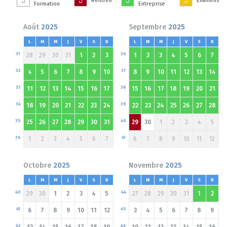
Rentrée
Examens
Formation
Entreprise
Août
2025
Septembre
2025
L
M
M
J
V
S
D
L
M
M
J
V
S
D
31
36
28
29
30
31
1
2
3
1
2
3
4
5
6
7
32
37
4
5
6
7
8
9
10
8
9
10
11
12
13
14
33
38
11
12
13
14
15
16
17
15
16
17
18
19
20
21
34
39
18
19
20
21
22
23
24
22
23
24
25
26
27
28
35
40
25
26
27
28
29
30
31
29
30
1
2
3
4
5
36
41
1
2
3
4
5
6
7
6
7
8
9
10
11
12
Octobre
2025
Novembre
2025
L
M
M
J
V
S
D
L
M
M
J
V
S
D
40
44
29
30
1
2
3
4
5
27
28
29
30
31
1
2
41
45
6
7
8
9
10
11
12
3
4
5
6
7
8
9
42
46
13
14
15
16
17
18
19
10
11
12
13
14
15
16