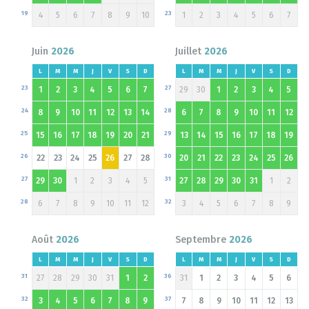
19
23
4
5
6
7
8
9
10
1
2
3
4
5
6
7
Juin
2026
Juillet
2026
L
M
M
J
V
S
D
L
M
M
J
V
S
D
23
27
1
2
3
4
5
6
7
29
30
1
2
3
4
5
24
28
8
9
10
11
12
13
14
6
7
8
9
10
11
12
25
29
15
16
17
18
19
20
21
13
14
15
16
17
18
19
26
30
22
23
24
25
26
27
28
20
21
22
23
24
25
26
27
31
29
30
1
2
3
4
5
27
28
29
30
31
1
2
28
32
6
7
8
9
10
11
12
3
4
5
6
7
8
9
Août
2026
Septembre
2026
L
M
M
J
V
S
D
L
M
M
J
V
S
D
31
36
27
28
29
30
31
1
2
31
1
2
3
4
5
6
32
37
3
4
5
6
7
8
9
7
8
9
10
11
12
13