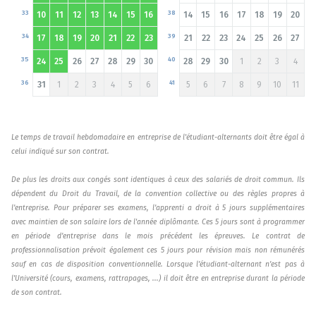
33
38
10
11
12
13
14
15
16
14
15
16
17
18
19
20
34
39
17
18
19
20
21
22
23
21
22
23
24
25
26
27
35
40
24
25
26
27
28
29
30
28
29
30
1
2
3
4
36
41
31
1
2
3
4
5
6
5
6
7
8
9
10
11
Le temps de travail hebdomadaire en entreprise de l'étudiant-alternants doit être égal à
celui indiqué sur son contrat.
De plus les droits aux congés sont identiques à ceux des salariés de droit commun. Ils
dépendent du Droit du Travail, de la convention collective ou des règles propres à
l’entreprise. Pour préparer ses examens, l’apprenti a droit à 5 jours supplémentaires
avec maintien de son salaire lors de l'année diplômante. Ces 5 jours sont à programmer
en période d’entreprise dans le mois précédent les épreuves. Le contrat de
professionnalisation prévoit également ces 5 jours pour révision mais non rémunérés
sauf en cas de disposition conventionnelle. Lorsque l’étudiant-alternant n’est pas à
l'Université (cours, examens, rattrapages, ...) il doit être en entreprise durant la période
de son contrat.