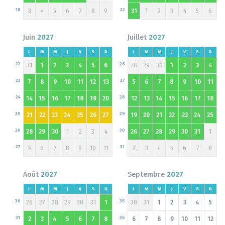
18
22
3
4
5
6
7
8
9
31
1
2
3
4
5
6
Juin
2027
Juillet
2027
L
M
M
J
V
S
D
L
M
M
J
V
S
D
22
26
31
1
2
3
4
5
6
28
29
30
1
2
3
4
23
27
7
8
9
10
11
12
13
5
6
7
8
9
10
11
24
28
14
15
16
17
18
19
20
12
13
14
15
16
17
18
25
29
21
22
23
24
25
26
27
19
20
21
22
23
24
25
26
30
28
29
30
1
2
3
4
26
27
28
29
30
31
1
27
31
5
6
7
8
9
10
11
2
3
4
5
6
7
8
Août
2027
Septembre
2027
L
M
M
J
V
S
D
L
M
M
J
V
S
D
30
35
26
27
28
29
30
31
1
30
31
1
2
3
4
5
31
36
2
3
4
5
6
7
8
6
7
8
9
10
11
12