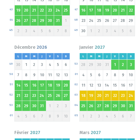
43
47
19
20
21
22
23
24
25
16
17
18
19
20
21
22
44
48
26
27
28
29
30
31
1
23
24
25
26
27
28
29
45
49
2
3
4
5
6
7
8
30
1
2
3
4
5
6
Décembre
2026
Janvier
2027
L
M
M
J
V
S
D
L
M
M
J
V
S
D
49
53
30
1
2
3
4
5
6
28
29
30
31
1
2
3
50
01
7
8
9
10
11
12
13
4
5
6
7
8
9
10
51
02
14
15
16
17
18
19
20
11
12
13
14
15
16
17
52
03
21
22
23
24
25
26
27
18
19
20
21
22
23
24
53
04
28
29
30
31
1
2
3
25
26
27
28
29
30
31
01
05
4
5
6
7
8
9
10
1
2
3
4
5
6
7
Février
2027
Mars
2027