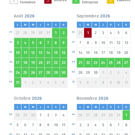
Rentrée
Examens
Formation
Entreprise
Août
2026
Septembre
2026
L
M
M
J
V
S
D
L
M
M
J
V
S
D
31
36
27
28
29
30
31
1
2
31
1
2
3
4
5
6
32
37
3
4
5
6
7
8
9
7
8
9
10
11
12
13
33
38
10
11
12
13
14
15
16
14
15
16
17
18
19
20
34
39
17
18
19
20
21
22
23
21
22
23
24
25
26
27
35
40
24
25
26
27
28
29
30
28
29
30
1
2
3
4
36
41
31
1
2
3
4
5
6
5
6
7
8
9
10
11
Octobre
2026
Novembre
2026
L
M
M
J
V
S
D
L
M
M
J
V
S
D
40
44
28
29
30
1
2
3
4
26
27
28
29
30
31
1
41
45
5
6
7
8
9
10
11
2
3
4
5
6
7
8
42
46
12
13
14
15
16
17
18
9
10
11
12
13
14
15