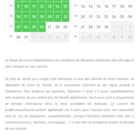
32
37
9
10
11
12
13
14
15
13
14
15
16
17
18
19
33
38
16
17
18
19
20
21
22
20
21
22
23
24
25
26
34
39
23
24
25
26
27
28
29
27
28
29
30
1
2
3
35
40
30
31
1
2
3
4
5
4
5
6
7
8
9
10
Le temps de travail hebdomadaire en entreprise de l'étudiant-alternants doit être égal à
celui indiqué sur son contrat.
De plus les droits aux congés sont identiques à ceux des salariés de droit commun. Ils
dépendent du Droit du Travail, de la convention collective ou des règles propres à
l’entreprise. Pour préparer ses examens, l’apprenti a droit à 5 jours supplémentaires
avec maintien de son salaire lors de l'année diplômante. Ces 5 jours sont à programmer
en période d’entreprise dans le mois précédent les épreuves. Le contrat de
professionnalisation prévoit également ces 5 jours pour révision mais non rémunérés
sauf en cas de disposition conventionnelle. Lorsque l’étudiant-alternant n’est pas à
l'Université (cours, examens, rattrapages, ...) il doit être en entreprise durant la période
de son contrat.