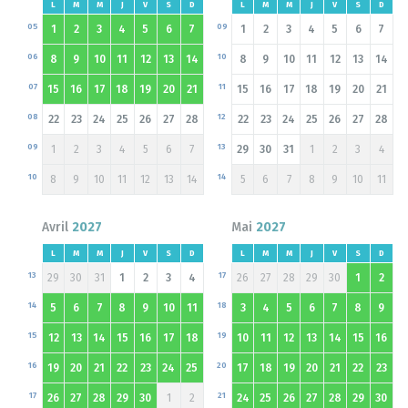
L
M
M
J
V
S
D
L
M
M
J
V
S
D
05
09
1
2
3
4
5
6
7
1
2
3
4
5
6
7
06
10
8
9
10
11
12
13
14
8
9
10
11
12
13
14
07
11
15
16
17
18
19
20
21
15
16
17
18
19
20
21
08
12
22
23
24
25
26
27
28
22
23
24
25
26
27
28
09
13
1
2
3
4
5
6
7
29
30
31
1
2
3
4
10
14
8
9
10
11
12
13
14
5
6
7
8
9
10
11
Avril
2027
Mai
2027
L
M
M
J
V
S
D
L
M
M
J
V
S
D
13
17
29
30
31
1
2
3
4
26
27
28
29
30
1
2
14
18
5
6
7
8
9
10
11
3
4
5
6
7
8
9
15
19
12
13
14
15
16
17
18
10
11
12
13
14
15
16
16
20
19
20
21
22
23
24
25
17
18
19
20
21
22
23
17
21
26
27
28
29
30
1
2
24
25
26
27
28
29
30